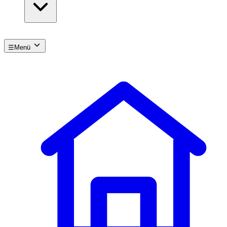
☰
Menü