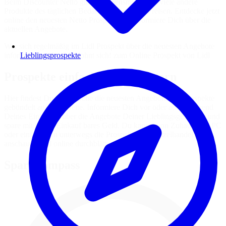
Beim Discounter Netto gibt es Lebensmittel und viele andere
Produkte des täglichen Bedarfs zu günstigen Preisen. Entdecke jetzt
online den neuesten Netto Prospekt und informiere Dich über die
aktuellen Angebote.
Wer sich regelmäßig im Lidl Prospekt über die neuesten Angebote
Lieblingsprospekte
informiert, weiß – Lidl lohnt sich! zum Online Prospekt von Lidl
Prospekte einfach online blättern
Hier findest Du jede Woche die neuesten Angebote und Prospekte
gebündelt auf einer Seite. Informiere Dich vor oder auch während
Deines Einkaufes über die Angebote Deiner Lieblingsgeschäfte und
spare mit jedem Einkauf bares Geld. Du kannst von Zuhause am PC
oder einfach von unterwegs die Prospekte des Einzelhandels
anschauen und online durchblättern.
Spar-Kompass