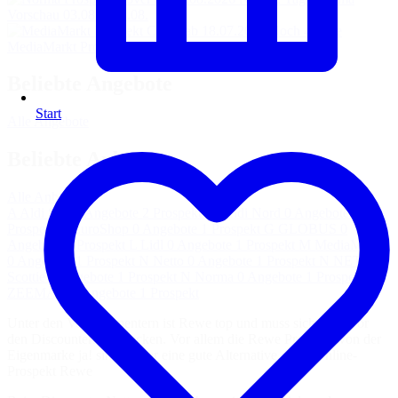
Vorschau
03.08. – 08.08.
Noch 4 Tage
MediaMarkt Prospekt
18.07. – 10.08.
Beliebte Angebote
Start
Alle Angebote
Beliebte Anbieter
Alle Anbieter
A
Aldi Süd
0 Angebote
2 Prospekte
A
Aldi Nord
0 Angebote
1
Prospekt
E
EuroShop
0 Angebote
1 Prospekt
G
GLOBUS
0
Angebote
1 Prospekt
L
Lidl
0 Angebote
1 Prospekt
M
MediaMarkt
0 Angebote
1 Prospekt
N
Netto
0 Angebote
1 Prospekt
N
NETTO
Scottie
0 Angebote
1 Prospekt
N
Norma
0 Angebote
1 Prospekt
Z
ZEEMAN
0 Angebote
1 Prospekt
Unter den Vollsortimentern ist Rewe top und muss sich nicht vor
den Discountern verstecken. Vor allem die Rewe Produkte von der
Eigenmarke ja! sind immer eine gute Alternative. Zum Online-
Prospekt Rewe