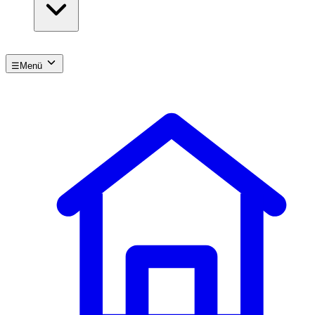
☰
Menü