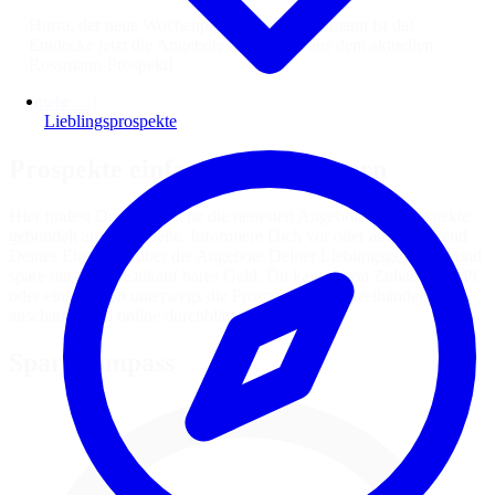
Hurra, der neue Wochenprospekt von Rossmann ist da!
Entdecke jetzt die Angebote der Woche aus dem aktuellen
Rossmann-Prospekt!
(mehr …)
Lieblingsprospekte
Prospekte einfach online blättern
Hier findest Du jede Woche die neuesten Angebote und Prospekte
gebündelt auf einer Seite. Informiere Dich vor oder auch während
Deines Einkaufes über die Angebote Deiner Lieblingsgeschäfte und
spare mit jedem Einkauf bares Geld. Du kannst von Zuhause am PC
oder einfach von unterwegs die Prospekte des Einzelhandels
anschauen und online durchblättern.
Spar-Kompass