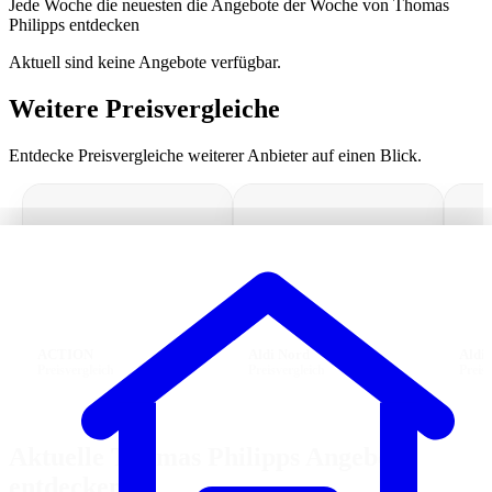
Jede Woche die neuesten die Angebote der Woche von Thomas
Philipps entdecken
Aktuell sind keine Angebote verfügbar.
Weitere Preisvergleiche
Entdecke Preisvergleiche weiterer Anbieter auf einen Blick.
ACTION
Aldi Nord
Aldi 
Preisvergleich
Preisvergleich
Preisv
Aktuelle Thomas Philipps Angebote
entdecken