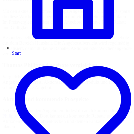
Mit den aktuellen Thomas Philipps Angeboten ab 03.08.2026 sparst
du diese Woche bei Lebensmitteln und vielen weiteren Produkten.
Im Preisvergleich findest du alle Angebote inklusive Preis, Rabatt
und Gültigkeit auf einen Blick.
Besonders beliebt sind reduzierte Markenprodukte sowie Angebote
aus dem Bereich Haushalt. Die Angebotsübersicht wird regelmäßig
aktualisiert, damit du keine Rabatte, Aktionen oder Wochenangebote
Start
verpasst.
Thomas Philipps Angebote vergleichen
Vergleiche alle aktuellen und kommenden Thomas Philipps
Angebote nach Preis, Aktionszeitraum und Produkt und finde
schnell das beste Angebot.
Aktuelle und kommende Prospekte
Neben den aktuellen Angeboten findest du auch kommende
Thomas
Philipps Prospekte
. Dort kannst du kommende Rabatte und
Aktionen bereits vorab entdecken und deinen Einkauf besser
planen.